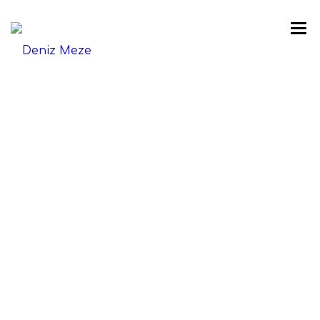
ΑΡΧΙΚΗ
AMSTEL – FIX – ALFA
Η ΙΣΤΟΡΙΑ
4.50 €
ΚΑΤΑΛΟΓΟΣ
ΓΚΑΛΕΡΙ
BLOG
ΥΠΗΡΕΣΊΕΣ
ΕΠΙΚΟΙΝΩΝΙΑ
Αρχική
○
Η Ιστορία
○
Πολιτική Απορρήτου & Cookies
FACEBOOK
Deniz Meze © 2020 | Powered By Yan Studio™ ©