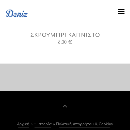
ΑΡΧΙΚΗ
ΣΚΡΟΥΜΠΡΙ ΚΑΠΝΙΣΤΟ
Η ΙΣΤΟΡΙΑ
8.00 €
ΚΑΤΑΛΟΓΟΣ
ΓΚΑΛΕΡΙ
BLOG
ΥΠΗΡΕΣΊΕΣ
ΕΠΙΚΟΙΝΩΝΙΑ
FACEBOOK
Αρχική
○
Η Ιστορία
○
Πολιτική Απορρήτου & Cookies